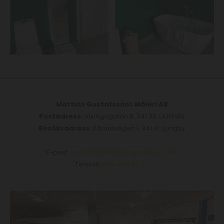
Mattias Gustafssons Måleri AB
Postadress:
Vikingagatan 8, 341 39 LJUNGBY
Besöksadress:
Kånnavägen 1, 341 31 Ljungby
E-post:
gustafssonsmaleri@outlook.com
Telefon:
070-308 42 53