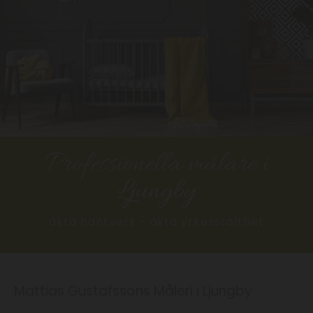
Professionella målare i
Ljungby
äkta hantverk - äkta yrkesstolthet
Mattias Gustafssons Måleri i Ljungby