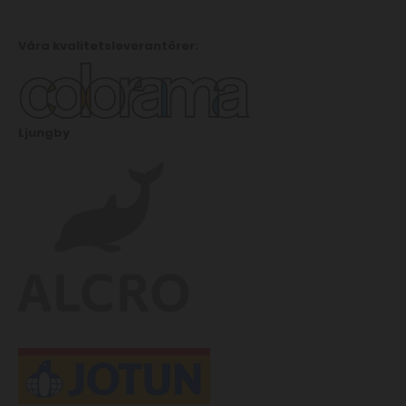
Våra kvalitetsleverantörer:
Ljungby