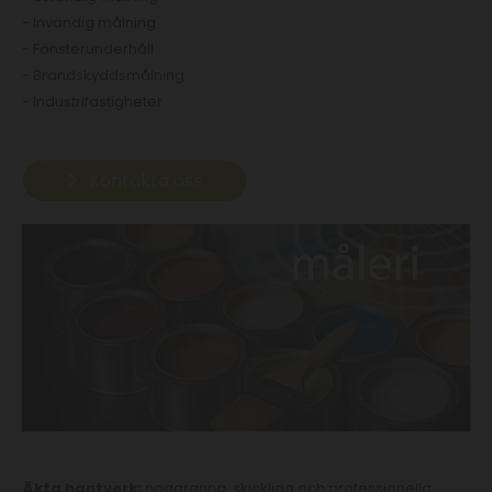
- Invändig målning
- Fönsterunderhåll
- Brandskyddsmålning
- Industrifastigheter
Kontakta oss
Äkta hantverk:
noggranna, skickliga och professionella